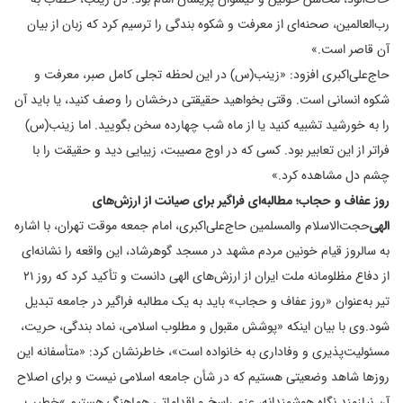
رب‌العالمین، صحنه‌ای از معرفت و شکوه بندگی را ترسیم کرد که زبان از بیان
آن قاصر است.»
حاج‌علی‌اکبری افزود: «زینب(س) در این لحظه تجلی کامل صبر، معرفت و
شکوه انسانی است. وقتی بخواهید حقیقتی درخشان را وصف کنید، یا باید آن
را به خورشید تشبیه کنید یا از ماه شب چهارده سخن بگویید. اما زینب(س)
فراتر از این تعابیر بود. کسی که در اوج مصیبت، زیبایی دید و حقیقت را با
چشم دل مشاهده کرد.»
روز عفاف و حجاب؛ مطالبه‌ای فراگیر برای صیانت از ارزش‌های
الهی
حجت‌الاسلام والمسلمین حاج‌علی‌اکبری، امام جمعه موقت تهران، با اشاره
به سالروز قیام خونین مردم مشهد در مسجد گوهرشاد، این واقعه را نشانه‌ای
از دفاع مظلومانه ملت ایران از ارزش‌های الهی دانست و تأکید کرد که روز 21
تیر به‌عنوان «روز عفاف و حجاب» باید به یک مطالبه فراگیر در جامعه تبدیل
شود.
وی با بیان اینکه «پوشش مقبول و مطلوب اسلامی، نماد بندگی، حریت،
مسئولیت‌پذیری و وفاداری به خانواده است»، خاطرنشان کرد: «متأسفانه این
روزها شاهد وضعیتی هستیم که در شأن جامعه اسلامی نیست و برای اصلاح
آن نیازمند نگاه هوشمندانه، عزم راسخ و اقداماتی هماهنگ هستیم.»
خطیب