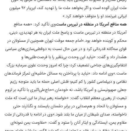
ملت ایران آلوده است و اگر بخواهد ملت ما را تهدید کند، این‌بار 92 میلیون
ایرانی غیرتمند او را متوقف خواهند کرد.»
همه منافع آمریکا در منطقه در تیررس ماست
وی تأکید کرد: «همه منافع
آمریکا در منطقه در تیررس ماست و پاسخ ملت ایران به هر تهدیدی، دینی،
محکم و کوبنده خواهد بود.»
امام جمعه موقت تهران همچنین از مسئولان در
قوای سه‌گانه قدردانی کرد و در عین حال نسبت به دوقطبی‌سازی‌های سیاسی
هشدار داد و گفت: «نباید این وحدت بی‌نظیر را با فرصت‌طلبی‌ها و
انتقام‌گیری‌های جناحی تضعیف کرد؛ چرا که امروز وحدت علوی سرمایه بزرگ
ماست.»
وی ادامه داد: «نباید با پرداختن به مسائل حاشیه‌ای تمرکز فرماندهان
نظامی و دیپلماسی کشور را کم کنیم؛ فلش اصلی حمله ما باید متوجه رژیم
جعلی صهیونیستی و آمریکا باشد، نه خودمان.»
حاج‌علی‌اکبری با تأکید بر لزوم
تبعیت از رهبری معظم انقلاب گفت: «خواسته رهبر بیدار ما این است که ملت
و مسئولان با اتحاد و هم‌صدایی در برابر دشمنان بایستند و نگذارند حتی
ناخواسته، صدای شیطان از میان ما بلند شود.»
وی در ادامه با قدردانی از ملت
مقاوم یمن، ایستادگی و ایثار آنان را ستود و گفت: «مقاومت یمن نمونه‌ای
برجسته از دفاع در برابر ظلم و تجاوز است که باید الگوی ما باشد.»
امام جمعه