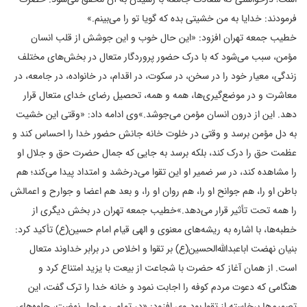
فرمودند: خدایا به من خشیتی بده که گویا تو را می‌بینم.»
خطیب جمعه تهران افزود: «این حال خوب و این جوشش از قلب انسان
مؤمن، سبب می‌شود که با درک حضور پروردگار متعال در بخش‌های مختلف
زندگی، معیار خود را در سخن، در سکوت، در اقدام، در خانواده، در جامعه، در
معاشرت و در موضع‌گیری‌ها، همه و همه، تحصیل رضای خدای متعال قرار
دهد. این از درون انسان مؤمن می‌جوشد.»
وی ادامه داد: «وقتی این خشیت
به دل مؤمن برسد و وقتی در خلوت خانه جانش حضور خدا را احساس کند و
عظمت حق را درک کند، بلکه برسد به جایی که جمال حضرت حق و جلال او
را مشاهده کند، در سر ضمیر او این تقوا می‌درخشد و امتداد پیدا می‌کند؛ هم
باطن او را، هم جوانح او را، هم روان او را، و بعد هم اعضا و جوارح و اعمالش
را همه تحت تأثیر قرار می‌دهد.»
خطیب جمعه تهران در بخش دیگری از
خطبه‌ها، با اشاره به ریشه‌های معنوی و الهی قیام امام حسین‌(ع) تأکید کرد:
بنیان نهضت اباعبدالله‌الحسین‌(ع) بر تقوا و اخلاص در برابر خداوند متعال
است. از همان آغاز که حضرت با شجاعت از بیعت با یزید امتناع کرد و
هنگامی‌ که دعوت مردم کوفه را اجابت نمود و خانه خدا را ترک گفت، این
تصمیم‌ها برخاسته از تقوا بود.
وی افزود: «در تمامی مراحل نهضت، جلوه‌های