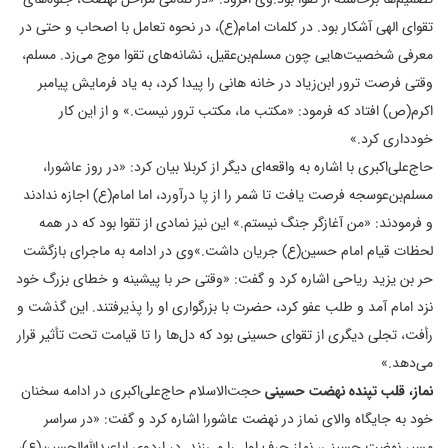
تقوای الهی آشکار بود. در کلمات امام(ع)، در نحوه تعامل با اصحاب و حتی در
معرفی شخصیت‌هایی چون مسلم‌بن‌عقیل، نشانه‌های تقوا موج می‌زد. مسلم،
وقتی فرصت ترور ابن‌زیاد در خانه هانی را پیدا کرد، به یاد فرمایش پیامبر
اکرم(ص) افتاد که فرمود: «مکتب ما، مکتب ترور نیست.» و از این کار
خودداری کرد.»
حاج‌علی‌اکبری با اشاره به واقعه‌ای دیگر از کربلا بیان کرد: «در روز عاشورا،
مسلم‌بن‌عوسجه فرصت یافت تا شمر را از پا درآورد، اما امام(ع) اجازه ندادند
و فرمودند: «من آغازگر جنگ نیستم.» این نیز نمادی از تقوا بود که در همه
لحظات قیام امام حسین‌(ع) جریان داشت.»
وی در ادامه به ماجرای بازگشت
حر بن یزید ریاحی اشاره کرد و گفت: «وقتی حر با پیشینه و خطای بزرگ خود
نزد امام آمد و طلب عفو کرد، حضرت با بزرگواری او را پذیرفتند. این گذشت و
رأفت، تجلی دیگری از تقوای حسینی بود که دل‌ها را تا قیامت تحت تأثیر قرار
می‌دهد.»
نماز، قلب تپنده نهضت حسینی
حجت‌الاسلام حاج‌علی‌اکبری در ادامه سخنان
خود به جایگاه والای نماز در نهضت عاشورا اشاره کرد و گفت: «در سراسر
مسیر نهضت حسینی، نماز حرف اول را می‌زند. در اردوی اباعبدالله‌الحسین‌(ع)،