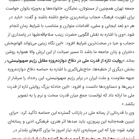
جمعه تهران همچنین از مسئولان، نخبگان، خانواده‌ها و به‌ویژه بانوان خواست
برای تقویت فرهنگ حجاب برنامه‌ریزی جامع داشته باشند و گفت: «باید در
هر دو بُعد ایجابی و سلبی، اقدامات متوازن و متناسب با شرایط زمان انجام
شود.»
وی با اشاره به نقش الگویی حضرت زینب سلام‌الله‌علیها در پاسداری از
حجاب و حیا در سخت‌ترین شرایط افزود: «این نگاه زینبی می‌تواند الهام‌بخش
دختران و زنان جامعه ما باشد تا مسیر صیانت از این ارزش والا همواره روشن
بماند.»
روایت تازه از قدرت ملی در دفاع دوازده‌روزه مقابل رژیم صهیونیستی
در
بخش دیگری از خطبه‌ها، حاج‌علی‌اکبری با اشاره به حماسه دفاع دوازده‌روزه
جبهه مقاومت و ملت ایران در برابر رژیم صهیونیستی، این رخداد را سرشار از
درس‌ها و دستاوردها دانست و افزود: «این حادثه بزرگ روایتی تازه از قدرت
ملی ما ارائه داد که توانست جمع میان قدرت سخت و نرم را به تصویر
بکشد.»
وی با قدردانی از رسانه ملی در بازتاب گسترده این حماسه تأکید کرد: «برای
تبیین همه‌جانبه این پیروزی، باید صدها اثر هنری، فرهنگی، ادبی و رسانه‌ای
تولید شود؛ چرا که این سرمایه‌ی تازه، نیاز امروز ما برای گام‌های بلندتر در
آینده است.»
هشدار صریح به تل‌آویو و پاسخ کوبنده ملت ایران
امام جمعه