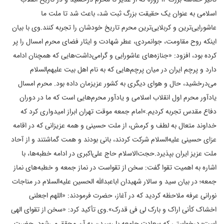
اسلامی به عنوان یک حقیقت بزرگ ثبت شد، باعث شد تا ملت ما
عاشورایی‌ترین و کربلایی‌ترین محرم تاریخ خودشان را تجربه کنند.
وی با بیان
اینکه روح مقاومت، جوانمردی، عطر شهادت و ایثار فضای محرم امسال را پر
کرده بود، افزود: «جنازه‌های عاشورایی و گرامی‌داشت‌هایی که همچنان ادامه
دارد و پرچم ایران در میان پرچم‌هایی که به نام اهل بیت علیهم‌السلام
می‌درخشید، حال و هوای دیگری به کشور عزیزمان داده بود. محرم امسال
یادآور محرم اول انقلاب اسلامی و یادآور محرم‌هایی است که ما در دوران
دفاع مقدس تجربه کردیم.»
امام جمعه موقت تهران ابراز امیدواری کرد که
خداوند متعال به لطف و کرمش، از ملت حسینی و همه عزیزانی که در اقامه
عزای حسینی علیه‌السلام شرکت کردند، بانی بودند و همت گماشتند و از آحاد
ملت عزیز ایران بپذیرد.
حجت‌الاسلام حاج علی‌اکبری در ادامه خطبه‌ها، با
اشاره به اهمیت تقوا گفت: سخن از تقواست در نماز جمعه و خطبه‌های نماز
جمعه؛ در بیان سید و سالار شهیدان اباعبدالله الحسین علیه‌السلام در مناجات
نورانی عرفه ملاحظه کردید که در آغاز، حضرت فرمودند: «اللهم اجعلنی
اخشاک کأنی اراک و بارک لی فی قدرک».
وی تأکید کرد: «سخن از تقوای الهی
است؛ درخواستی که سعادت جامعه با رسیدن به آن محقق می‌شود. حضرت