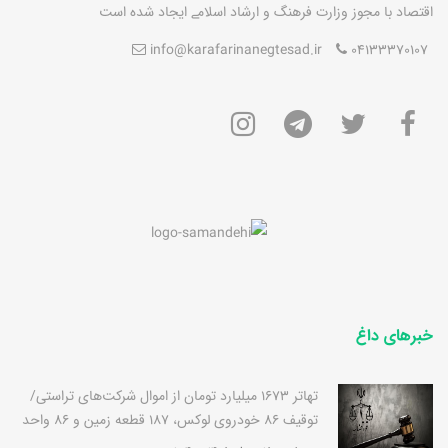
اقتصاد با مجوز وزارت فرهنگ و ارشاد اسلامے ايجاد شده است
info@karafarinanegtesad.ir
04133370107
خبرهای داغ
تهاتر 1673 میلیارد تومان از اموال شرکت‌های تراستی/
توقیف 86 خودروی لوکس، 187 قطعه زمین و 86 واحد
آپارتمان قوه قضاییه