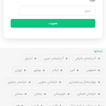
کنید!
عضویت
استانها
آذربایجان شرقی
آذربایجان غربی
اردبیل
اصفهان
البرز
ایلام
بوشهر
تهران
چهارمحال و بختیاری
خراسان جنوبی
خراسان رضوی
خراسان شمالی
خوزستان
زنجان
سمنان
سیستان و بلوچستان
فارس
قزوین
قم