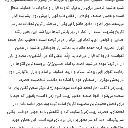
شب عاشورا فرصتی برای راز و نیاز، تلاوت قرآن و مناجات با خداوند متعال
است و همین صحنه، جلوه‌ای از تقابل ناب الهی را پیش‌ روی بشریت قرار
می‌دهد.»
وی افزود: «ظهر عاشورا نیز یکی از درخشان‌ترین لحظات نماز در
تاریخ بشریت است. آن نماز در زیر بارش تیرها برپا شد. این یعنی رنگ
خدایی و گواهی الهی، تمام این قیام را در بر گرفته است.»
خطیب نماز جمعه
تهران تصریح کرد: «همه عالم باید بدانند راز جاودانگی عاشورا در همین
تقواست. آن‌جا که قرآن می‌فرماید «إِنَّمَا یَتَقَبَّلُ الله مِنَ الْمُتَّقِینَ»، مصداق بارز
آن در کربلا دیده می‌شود. اصحاب امام حسین(ع)، برجسته‌ترین الگوها در
رعایت تقوای الهی بودند. سلام و درود خداوند بر امام و یاران پاکبازش.»
وی
در بخش دیگری از سخنان خود با اشاره به عظمت شخصیت حضرت
زینب(س) گفت: «از لحظه شهادت سیدالشهدا(ع)، دیگر سخن گفتن برای ما
سخت می‌شود. آنجا صحنه حضور زینب کبری(س) است؛ بانویی که خود را
برای تحمل عظیم‌ترین مصیبت تاریخ آماده کرده بود.»
وی ادامه داد: «در
لحظه‌ای، حضرت زینب(س) سکوت کرد و نگاهش را به جهتی دوخت. وقتی
سر برگرداند، دید که سر مطهر برادرش بر بالای نیزه است. این همان چهره
خاک‌آلود، محاسن خونین و گیسوان پریشان امام بود. دل زینب، خطاب به