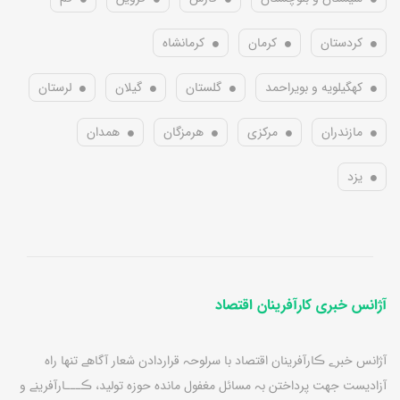
کردستان
کرمان
کرمانشاه
کهگیلویه و بویراحمد
گلستان
گیلان
لرستان
مازندران
مرکزی
هرمزگان
همدان
یزد
آژانس خبری کارآفرینان اقتصاد
آژانس خبرے ڪارآفرينان اقتصاد با سرلوحہ قراردادن شعار آگاهے تنها راه
آزاديست جهت پرداختن بہ مسائل مغفول مانده حوزه توليد، ڪـــارآفرينے و