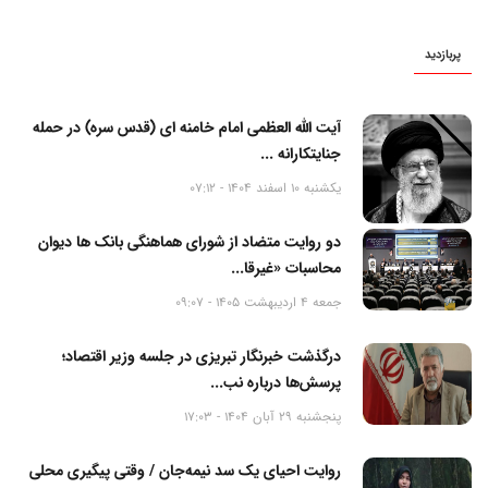
پربازدید
آیت الله العظمی امام خامنه ای (قدس سره) در حمله
جنایتکارانه ...
یکشنبه 10 اسفند 1404 - 07:12
دو روایت متضاد از شورای هماهنگی بانک ها دیوان
محاسبات «غیرقا...
جمعه 4 اردیبهشت 1405 - 09:07
درگذشت خبرنگار تبریزی در جلسه وزیر اقتصاد؛
پرسش‌ها درباره نب...
پنجشنبه 29 آبان 1404 - 17:03
روایت احیای یک سد نیمه‌جان / وقتی پیگیری محلی