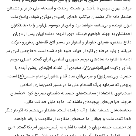
موقت تهران سپس با تأکید بر اهمیت وحدت و انسجام ملی در برابر دشمنان
هشدار داد: «اگر دشمنان مرتکب خطای راهبردی دیگری شوند، پاسخ ملت
ایران کوبنده و بی‌سابقه خواهد بود و این‌بار دوسوم تل‌آویو را با جنایتکاران
احمقشان به جهنم خواهیم فرستاد.»
وی افزود: «ملت ایران پس از دوران
دفاع مقدس، هم‌پای جلودار و استوار در مسیر فتح قله‌های پیش‌رو حرکت
می‌کند و وارد مرحله‌ای تازه از حیات طیبه خود شده است.»
حاج‌علی‌اکبری در
ادامه با اشاره به نمادهای پرچم جمهوری اسلامی ایران گفت: «سبزی پرچم
یادآور ولایت امیرالمؤمنین(ع)، سفیدی آن نشانه افق‌های روشن آینده با
حضرت ولی‌عصر(عج) و سرخی‌اش نماد قیام عاشورایی امام حسین(ع) است؛
پرچمی که سرمایه بزرگ انسجام ملی ما در مسیر تمدن‌سازی اسلامی
است.»
وی با انتقاد از سیاست‌های خصمانه دشمنان تصریح کرد: «دشمنان
هرچند طراحی‌های پیچیده‌ای داشته‌اند، اما به دلیل حماقت ذاتی،
محاسباتشان همیشه غلط از آب درآمده است. هشدار می‌دهیم که اگر بار دیگر
خطا کنند، ملت و جوانان ما صحنه‌ای متفاوت از مقاومت را رقم خواهند
زد.»
خطیب جمعه تهران در ادامه با اشاره به رئیس‌جمهور آمریکا گفت: «این
رئیس قمارباز و کله‌پوک آمریکایی باید بداند که دستانش تا مرفق به خون