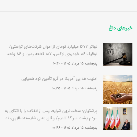
خبرهای داغ
تهاتر 1673 میلیارد تومان از اموال شرکت‌های تراستی/
توقیف 86 خودروی لوکس، 187 قطعه زمین و 86 واحد
آپارتمان قوه قضاییه
پنجشنبه 15 مرداد 1405 - 10:40
امنیت غذایی آمریکا در گرو تأمین کود شمیایی
پنجشنبه 15 مرداد 1405 - 10:35
پزشکیان: سخت‌ترین شرایط پس از انقلاب را با اتکای به
مردم پشت سر گذاشتیم/ وفاق یعنی شایسته‌سالاری، نه
سهم‌خواهی جناح‌ها
پنجشنبه 15 مرداد 1405 - 00:46