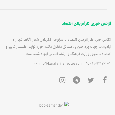
آژانس خبری کارآفرینان اقتصاد
آژانس خبرے ڪارآفرينان اقتصاد با سرلوحہ قراردادن شعار آگاهے تنها راه
آزاديست جهت پرداختن بہ مسائل مغفول مانده حوزه توليد، ڪـــارآفرينے و
اقتصاد با مجوز وزارت فرهنگ و ارشاد اسلامے ايجاد شده است
info@karafarinanegtesad.ir
04133370107