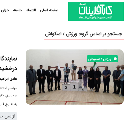
صفحه اصلی
اقتصاد
جامعه
جهان
جستجو بر اساس گروه: ورزش / اسکواش
نمایندگ
ورزش / اسکواش
درخشیدن
هادی ابراهی
شد.نمایندگا
به نتایج قا
آژانس خبر