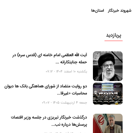
شهروند خبرنگار
استان‌ها
پربازدید
آیت الله العظمی امام خامنه ای (قدس سره) در
حمله جنایتکارانه ...
یکشنبه 10 اسفند 1404 - 07:12
دو روایت متضاد از شورای هماهنگی بانک ها دیوان
محاسبات «غیرقا...
جمعه 4 اردیبهشت 1405 - 09:07
درگذشت خبرنگار تبریزی در جلسه وزیر اقتصاد؛
پرسش‌ها درباره نب...