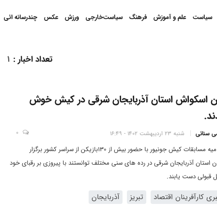
سیاست
علم و آموزش
فرهنگ
سیاست‌خارجی
ورزش
عکس
چندرسانه ائی
تعداد اخبار
:
1
ان اسکواش استان آذربایجان شرقی در کیش خوش
د.
0
می سنائی
شنبه 23 اردیبهشت 1402 - 16:49
مراسم اختتامیه مسابقات کیش جونیور با حضور بیش از 130‌بازیکن از سراسر کشور برگزار
ن استان آذربایجان شرقی در رده های سنی مختلف توانستند با پیروزی بر رقبای خود
بل قبولی دست یابند.
ی کارآفرینان اقتصاد
تبریز
آذربایجان