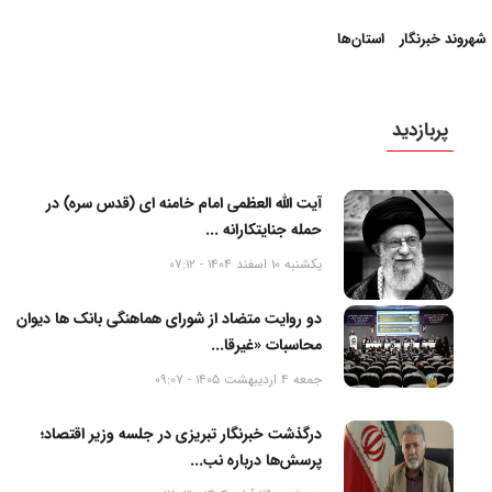
شهروند خبرنگار
استان‌ها
پربازدید
آیت الله العظمی امام خامنه ای (قدس سره) در
حمله جنایتکارانه ...
یکشنبه 10 اسفند 1404 - 07:12
دو روایت متضاد از شورای هماهنگی بانک ها دیوان
محاسبات «غیرقا...
جمعه 4 اردیبهشت 1405 - 09:07
درگذشت خبرنگار تبریزی در جلسه وزیر اقتصاد؛
پرسش‌ها درباره نب...