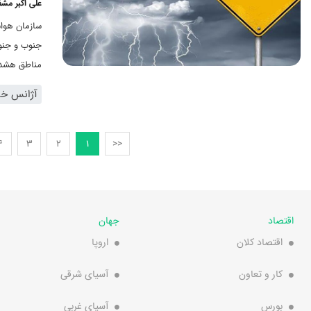
علی اکبر مش
سازمان هواش
جنوب و جنوب
مناطق هشدا
آژانس خبر
4
3
2
1
<<
اقتصاد
جهان
اقتصاد کلان
اروپا
کار و تعاون
آسیای شرقی
بورس
آسیای غربی