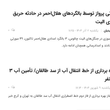
رتی پرواز توسط بالگردهای هلال‌احمر در حادثه حریق
ی الیت
0
دیان
یکشنبه 2 آذر 1404 - 11:25
در پی آتش‌سوزی در جنگل‌های الیت چالوس، 3 بالگرد امدادی هلال‌احمر تاکنون، 49 سورتی
دادند و امدادرسانی همچنان ادامه دارد.
آغاز بهره برداری از خط انتقال آب از سد طالقان/ تأمین آب 3
فر
0
یکشنبه 9 شهریور 1404 - 17:14
آغاز بهره برداری از فاز دوم خط اضطراری انتقال آب سد طالقان به تهران و کرج خبر