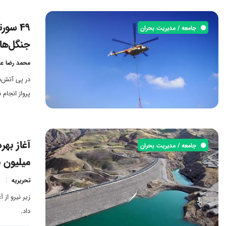
49 سو
جامعه / مدیریت بحران
جنگل‌ها
محمد رضا عب
پرواز انجام 
جامعه / مدیریت بحران
میلیون ن
تحریریه
زیر نیرو از 
داد.