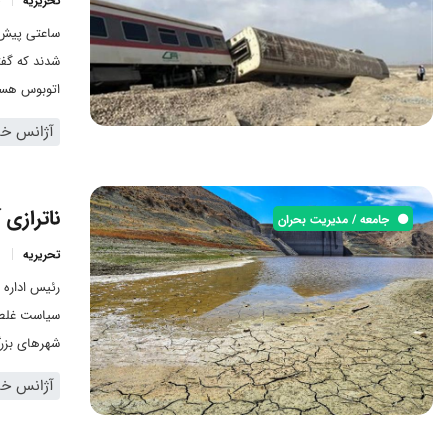
تحریریه
ساعتی پیش چ
شدند که گفت
اتوبوس هست
آژانس خبر
ناترازی
جامعه / مدیریت بحران
تحریریه
رئیس اداره 
سیاست غلط ت
شهرهای بزرگ
آژانس خبر