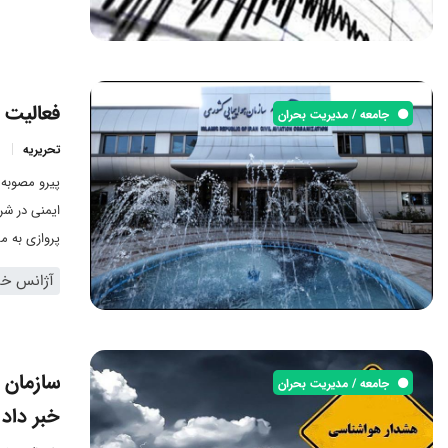
فعالیت ف
جامعه / مدیریت بحران
تحریریه
پیرو مصوبه 
ایمنی در شر
پروازی به م
آژانس خبر
سازمان 
جامعه / مدیریت بحران
خبر داد