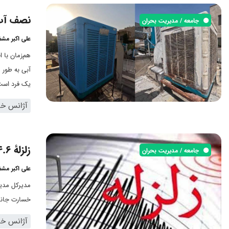
نصف آب 
جامعه / مدیریت بحران
علی اکبر مش
هم‌زمان با 
یک فرد است
آژانس خبر
زلزلهٔ 4.6 ریشتری در امیریهٔ سمنان
جامعه / مدیریت بحران
علی اکبر مش
خسارت جانی
آژانس خبر