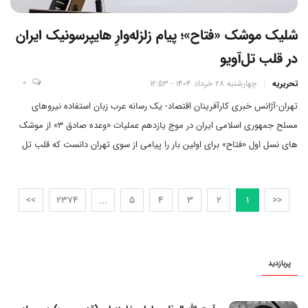
شلیک موشک «فتاح»؛ پیام زلزله‌وارِ هایپرسونیک ایران
در قلب تل‌آویو
0
تحریریه
چهارشنبه 28 خرداد 1404 - 12:53
تهران-آژانس خبری کارآفرینان اقتصاد- یک رسانه عرب زبان استفاده نیروهای
مسلح جمهوری اسلامی ایران در موج یازدهم عملیات «وعده صادق ۳» از موشک
های نسل اول «فتاح» برای اولین بار را پیامی از سوی تهران دانست که قلب تل
آویو را به لرزه درآورد.
>>
2374
...
5
4
3
2
1
<<
پربازدید