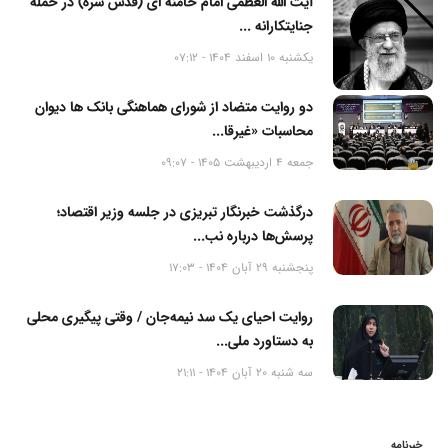
آیت الله العظمی امام خامنه ای (قدس سره) در حمله
جنایتکارانه ...
یکشنبه 10 اسفند 1404 - 07:12
دو روایت متضاد از شورای هماهنگی بانک ها دیوان
محاسبات «غیرقا...
جمعه 4 اردیبهشت 1405 - 09:07
درگذشت خبرنگار تبریزی در جلسه وزیر اقتصاد؛
پرسش‌ها درباره نب...
پنجشنبه 29 آبان 1404 - 17:03
روایت احیای یک سد نیمه‌جان / وقتی پیگیری محلی
به دستاورد ملی...
سه شنبه 20 آبان 1404 - 21:11
خبرنامه