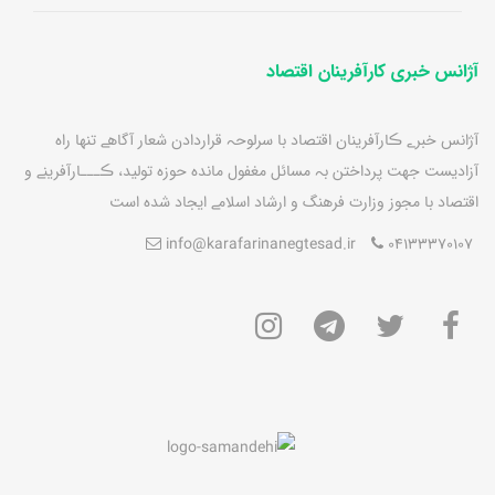
آژانس خبری کارآفرینان اقتصاد
آژانس خبرے ڪارآفرينان اقتصاد با سرلوحہ قراردادن شعار آگاهے تنها راه
آزاديست جهت پرداختن بہ مسائل مغفول مانده حوزه توليد، ڪـــارآفرينے و
اقتصاد با مجوز وزارت فرهنگ و ارشاد اسلامے ايجاد شده است
info@karafarinanegtesad.ir
04133370107