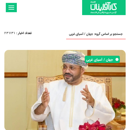
تغییر
وضعیت
ناوبری
تعداد اخبار
:
23731
جستجو بر اساس گروه: جهان / آسیای غربی
جهان / آسیای غربی