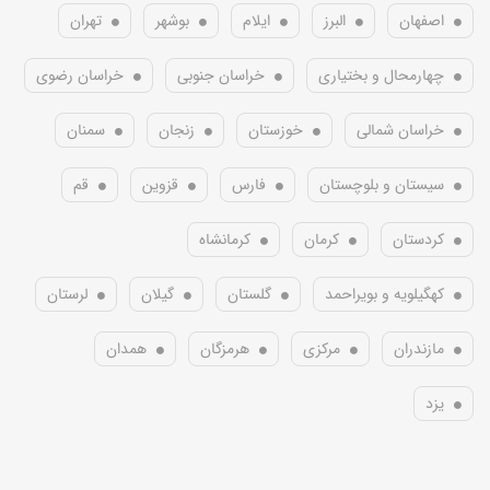
اصفهان
البرز
ایلام
بوشهر
تهران
چهارمحال و بختیاری
خراسان جنوبی
خراسان رضوی
خراسان شمالی
خوزستان
زنجان
سمنان
سیستان و بلوچستان
فارس
قزوین
قم
کردستان
کرمان
کرمانشاه
کهگیلویه و بویراحمد
گلستان
گیلان
لرستان
مازندران
مرکزی
هرمزگان
همدان
یزد