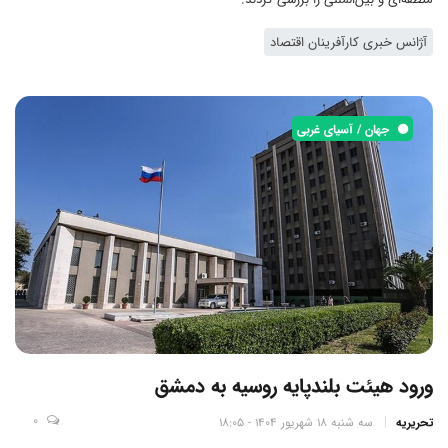
آژانس خبری کارآفرینان اقتصاد
جهان / آسیای غربی
ورود هیئت بلندپایه روسیه به دمشق
0
تحریریه
سه شنبه 18 شهریور 1404 - 18:05