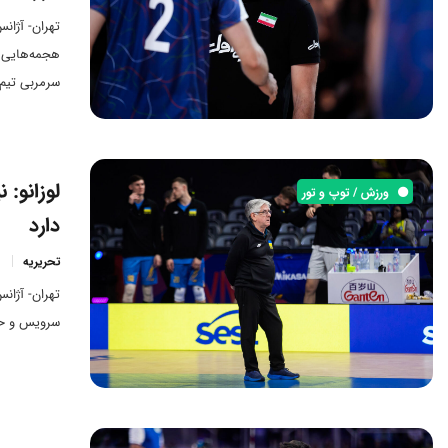
تهران- آژان
هجمه‌هایی د
سرمربی تیم 
نه چیز دیگر
لوزانو: 
ورزش / توپ و تور
دارد
تحریریه
تهران- آژان
سرویس و حمل