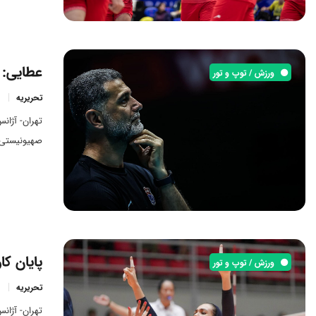
عطایی: 
ورزش / توپ و تور
تحریریه
تهران- آژان
صهیونیستی ب
پایان کا
ورزش / توپ و تور
تحریریه
تهران- آژانس