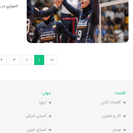
اندونزی در 
4
3
2
1
<<
اقتصاد
جهان
اقتصاد کلان
اروپا
کار و تعاون
آسیای شرقی
بورس
آسیای غربی