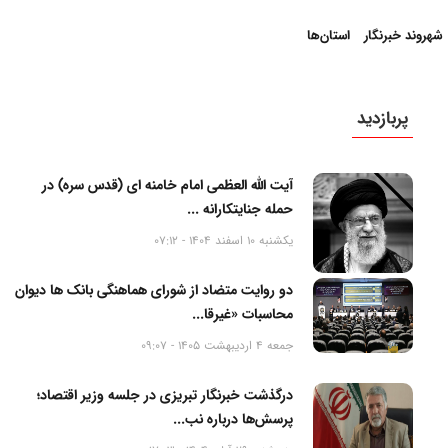
شهروند خبرنگار
استان‌ها
پربازدید
آیت الله العظمی امام خامنه ای (قدس سره) در
حمله جنایتکارانه ...
یکشنبه 10 اسفند 1404 - 07:12
دو روایت متضاد از شورای هماهنگی بانک ها دیوان
محاسبات «غیرقا...
جمعه 4 اردیبهشت 1405 - 09:07
درگذشت خبرنگار تبریزی در جلسه وزیر اقتصاد؛
پرسش‌ها درباره نب...