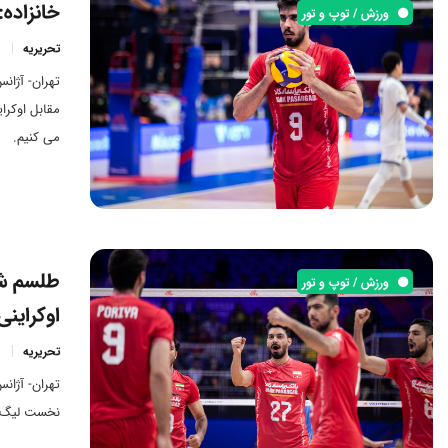
خانزاده:
ورزش / توپ و تور
تحریریه
تهران- آژان
مقابل اوکرا
می کنیم.
طلسم شک
ورزش / توپ و تور
اوکراینی‌
تحریریه
تهران- آژانس
نخست لیگ ملت ها ۲۰۲۵ مقابل تیم