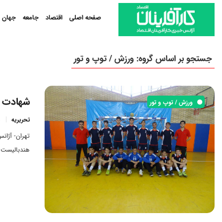
صفحه اصلی
اقتصاد
جامعه
جهان
جستجو بر اساس گروه: ورزش / توپ و تور
شهادت ب
ورزش / توپ و تور
تحریریه
تهران- آژان
هندبالیست ا