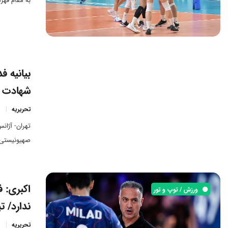
بیانیه 
ورزش / توپ و تور
شهادت 
تحریریه
صهیونیستی 
اکبری: ف
ورزش / توپ و تور
ندارد/ ت
تحریریه