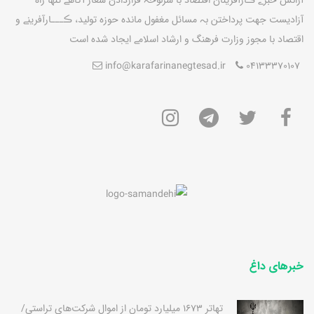
آزاديست جهت پرداختن بہ مسائل مغفول مانده حوزه توليد، ڪـــارآفرينے و
اقتصاد با مجوز وزارت فرهنگ و ارشاد اسلامے ايجاد شده است
info@karafarinanegtesad.ir
04133370107
خبرهای داغ
تهاتر 1673 میلیارد تومان از اموال شرکت‌های تراستی/