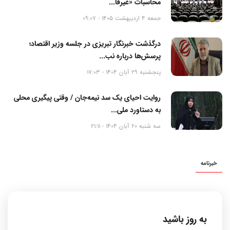
محاسبات «غیرقا...
جمعه 4 اردیبهشت 1405 - 09:07
درگذشت خبرنگار تبریزی در جلسه وزیر اقتصاد؛
پرسش‌ها درباره نب...
پنجشنبه 29 آبان 1404 - 17:03
روایت احیای یک سد نیمه‌جان / وقتی پیگیری محلی
به دستاورد ملی...
سه شنبه 20 آبان 1404 - 21:11
خبرنامه
به روز باشید