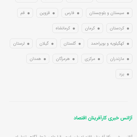
سیستان و بلوچستان
فارس
قزوین
قم
کردستان
کرمان
کرمانشاه
کهگیلویه و بویراحمد
گلستان
گیلان
لرستان
مازندران
مرکزی
هرمزگان
همدان
یزد
آژانس خبری کارآفرینان اقتصاد
آژانس خبرے ڪارآفرينان اقتصاد با سرلوحہ قراردادن شعار آگاهے تنها راه