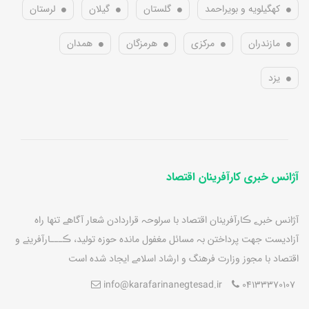
کهگیلویه و بویراحمد
گلستان
گیلان
لرستان
مازندران
مرکزی
هرمزگان
همدان
یزد
آژانس خبری کارآفرینان اقتصاد
آژانس خبرے ڪارآفرينان اقتصاد با سرلوحہ قراردادن شعار آگاهے تنها راه
آزاديست جهت پرداختن بہ مسائل مغفول مانده حوزه توليد، ڪـــارآفرينے و
اقتصاد با مجوز وزارت فرهنگ و ارشاد اسلامے ايجاد شده است
info@karafarinanegtesad.ir
04133370107