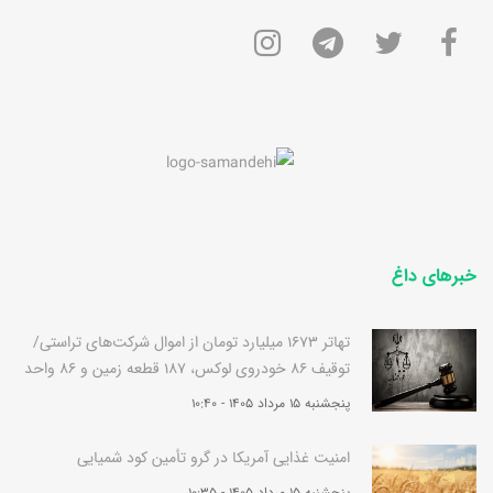
خبرهای داغ
تهاتر 1673 میلیارد تومان از اموال شرکت‌های تراستی/
توقیف 86 خودروی لوکس، 187 قطعه زمین و 86 واحد
آپارتمان قوه قضاییه
پنجشنبه 15 مرداد 1405 - 10:40
امنیت غذایی آمریکا در گرو تأمین کود شمیایی
پنجشنبه 15 مرداد 1405 - 10:35