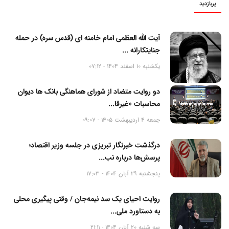
پربازدید
آیت الله العظمی امام خامنه ای (قدس سره) در حمله
جنایتکارانه ...
یکشنبه 10 اسفند 1404 - 07:12
دو روایت متضاد از شورای هماهنگی بانک ها دیوان
محاسبات «غیرقا...
جمعه 4 اردیبهشت 1405 - 09:07
درگذشت خبرنگار تبریزی در جلسه وزیر اقتصاد؛
پرسش‌ها درباره نب...
پنجشنبه 29 آبان 1404 - 17:03
روایت احیای یک سد نیمه‌جان / وقتی پیگیری محلی
به دستاورد ملی...
سه شنبه 20 آبان 1404 - 21:11