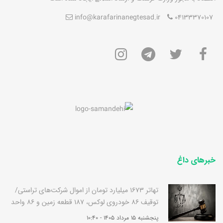
info@karafarinanegtesad.ir
04133370107
خبرهای داغ
تهاتر 1673 میلیارد تومان از اموال شرکت‌های تراستی/
توقیف 86 خودروی لوکس، 187 قطعه زمین و 86 واحد
آپارتمان قوه قضاییه
پنجشنبه 15 مرداد 1405 - 10:40