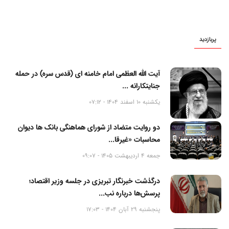
پربازدید
آیت الله العظمی امام خامنه ای (قدس سره) در حمله
جنایتکارانه ...
یکشنبه 10 اسفند 1404 - 07:12
دو روایت متضاد از شورای هماهنگی بانک ها دیوان
محاسبات «غیرقا...
جمعه 4 اردیبهشت 1405 - 09:07
درگذشت خبرنگار تبریزی در جلسه وزیر اقتصاد؛
پرسش‌ها درباره نب...
پنجشنبه 29 آبان 1404 - 17:03