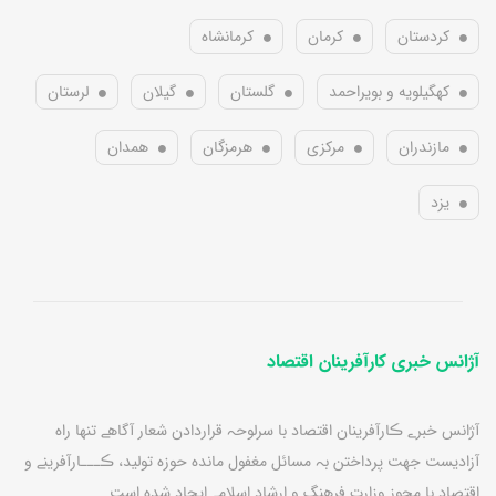
کردستان
کرمان
کرمانشاه
کهگیلویه و بویراحمد
گلستان
گیلان
لرستان
مازندران
مرکزی
هرمزگان
همدان
یزد
آژانس خبری کارآفرینان اقتصاد
آژانس خبرے ڪارآفرينان اقتصاد با سرلوحہ قراردادن شعار آگاهے تنها راه
آزاديست جهت پرداختن بہ مسائل مغفول مانده حوزه توليد، ڪـــارآفرينے و
اقتصاد با مجوز وزارت فرهنگ و ارشاد اسلامے ايجاد شده است