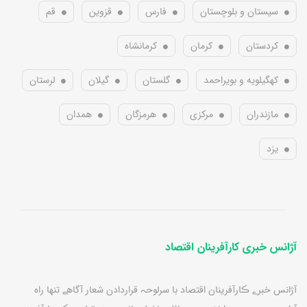
سیستان و بلوچستان
فارس
قزوین
قم
کردستان
کرمان
کرمانشاه
کهگیلویه و بویراحمد
گلستان
گیلان
لرستان
مازندران
مرکزی
هرمزگان
همدان
یزد
آژانس خبری کارآفرینان اقتصاد
آژانس خبرے ڪارآفرينان اقتصاد با سرلوحہ قراردادن شعار آگاهے تنها راه