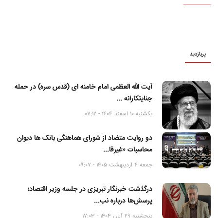
پربازدید
آیت الله العظمی امام خامنه ای (قدس سره) در حمله
جنایتکارانه ...
یکشنبه 10 اسفند 1404 - 07:12
دو روایت متضاد از شورای هماهنگی بانک ها دیوان
محاسبات «غیرقا...
جمعه 4 اردیبهشت 1405 - 09:07
درگذشت خبرنگار تبریزی در جلسه وزیر اقتصاد؛
پرسش‌ها درباره نب...
پنجشنبه 29 آبان 1404 - 17:03