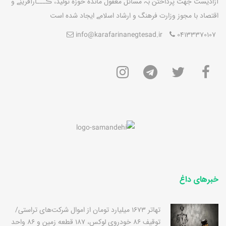
آزاديست جهت پرداختن بہ مسائل مغفول مانده حوزه توليد، ڪـــارآفرينے و
اقتصاد با مجوز وزارت فرهنگ و ارشاد اسلامے ايجاد شده است
info@karafarinanegtesad.ir
04133370107
خبرهای داغ
تهاتر 1673 میلیارد تومان از اموال شرکت‌های تراستی/
توقیف 86 خودروی لوکس، 187 قطعه زمین و 86 واحد