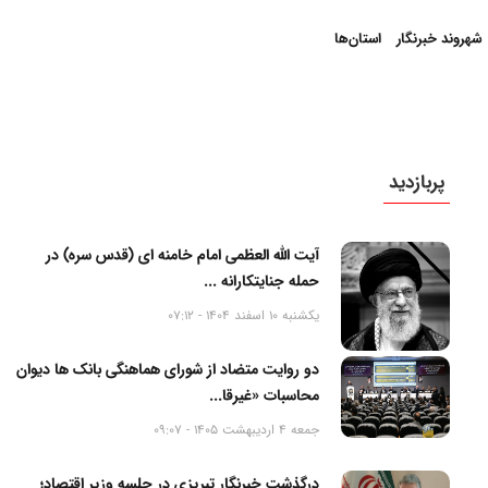
شهروند خبرنگار
استان‌ها
پربازدید
آیت الله العظمی امام خامنه ای (قدس سره) در
حمله جنایتکارانه ...
یکشنبه 10 اسفند 1404 - 07:12
دو روایت متضاد از شورای هماهنگی بانک ها دیوان
محاسبات «غیرقا...
جمعه 4 اردیبهشت 1405 - 09:07
درگذشت خبرنگار تبریزی در جلسه وزیر اقتصاد؛