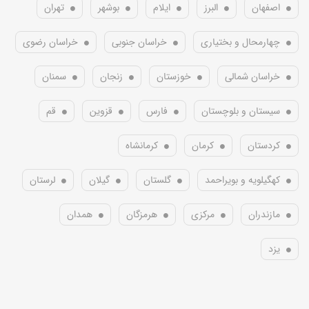
اصفهان
البرز
ایلام
بوشهر
تهران
چهارمحال و بختیاری
خراسان جنوبی
خراسان رضوی
خراسان شمالی
خوزستان
زنجان
سمنان
سیستان و بلوچستان
فارس
قزوین
قم
کردستان
کرمان
کرمانشاه
کهگیلویه و بویراحمد
گلستان
گیلان
لرستان
مازندران
مرکزی
هرمزگان
همدان
یزد