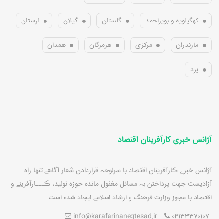
کهگیلویه و بویراحمد
گلستان
گیلان
لرستان
مازندران
مرکزی
هرمزگان
همدان
یزد
آژانس خبری کارآفرینان اقتصاد
آژانس خبرے ڪارآفرينان اقتصاد با سرلوحہ قراردادن شعار آگاهے تنها راه
آزاديست جهت پرداختن بہ مسائل مغفول مانده حوزه توليد، ڪـــارآفرينے و
اقتصاد با مجوز وزارت فرهنگ و ارشاد اسلامے ايجاد شده است
info@karafarinanegtesad.ir
04133370107