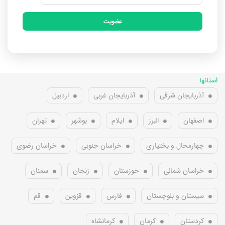
عضویت
استانها
آذربایجان شرقی
آذربایجان غربی
اردبیل
اصفهان
البرز
ایلام
بوشهر
تهران
چهارمحال و بختیاری
خراسان جنوبی
خراسان رضوی
خراسان شمالی
خوزستان
زنجان
سمنان
سیستان و بلوچستان
فارس
قزوین
قم
کردستان
کرمان
کرمانشاه