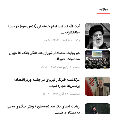
پربازدید
آیت الله العظمی امام خامنه ای (قدس سره) در حمله
جنایتکارانه ...
یکشنبه 10 اسفند 1404 - 07:12
دو روایت متضاد از شورای هماهنگی بانک ها دیوان
محاسبات «غیرقا...
جمعه 4 اردیبهشت 1405 - 09:07
درگذشت خبرنگار تبریزی در جلسه وزیر اقتصاد؛
پرسش‌ها درباره نب...
پنجشنبه 29 آبان 1404 - 17:03
روایت احیای یک سد نیمه‌جان / وقتی پیگیری محلی
به دستاورد ملی...