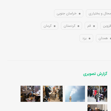
محال و بختیاری
خراسان جنوبی
زوین
قم
کردستان
کرمان
همدان
یزد
گزارش تصویری