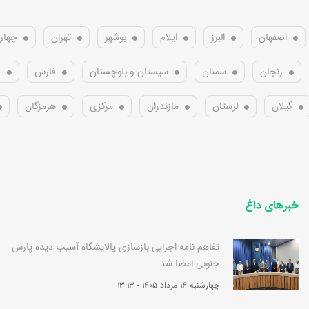
اصفهان
البرز
ایلام
بوشهر
تهران
چهار
زنجان
سمنان
سیستان و بلوچستان
فارس
ق
گیلان
لرستان
مازندران
مرکزی
هرمزگان
خبرهای داغ
تفاهم نامه اجرایی بازسازی پالایشگاه آسیب دیده پارس
جنوبی امضا شد
چهارشنبه 14 مرداد 1405 - 13:13