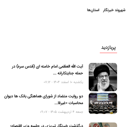
شهروند خبرنگار
استان‌ها
پربازدید
آیت الله العظمی امام خامنه ای (قدس سره) در
حمله جنایتکارانه ...
یکشنبه 10 اسفند 1404 - 07:12
دو روایت متضاد از شورای هماهنگی بانک ها دیوان
محاسبات «غیرقا...
جمعه 4 اردیبهشت 1405 - 09:07
درگذشت خبرنگار تبریزی در جلسه وزیر اقتصاد؛