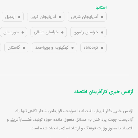
استانها
آذربایجان شرقی
آذربایجان غربی
اردبیل
خراسان رضوی
خراسان شمالی
خوزستان
کرمانشاه
کهگیلویه و بویراحمد
گلستان
آژانس خبری کارآفرینان اقتصاد
آژانس خبرے ڪارآفرينان اقتصاد با سرلوحہ قراردادن شعار آگاهے تنها راه
آزاديست جهت پرداختن بہ مسائل مغفول مانده حوزه توليد، ڪـــارآفرينے و
اقتصاد با مجوز وزارت فرهنگ و ارشاد اسلامے ايجاد شده است