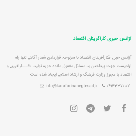
آژانس خبری کارآفرینان اقتصاد
آژانس خبرے ڪارآفرينان اقتصاد با سرلوحہ قراردادن شعار آگاهے تنها راه
آزاديست جهت پرداختن بہ مسائل مغفول مانده حوزه توليد، ڪـــارآفرينے و
اقتصاد با مجوز وزارت فرهنگ و ارشاد اسلامے ايجاد شده است
info@karafarinanegtesad.ir
04133370107