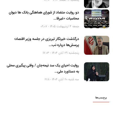
دو روایت متضاد از شورای هماهنگی بانک ها دیوان
محاسبات «غیرقا...
جمعه 4 اردیبهشت 1405 - 09:07
درگذشت خبرنگار تبریزی در جلسه وزیر اقتصاد؛
پرسش‌ها درباره نب...
پنجشنبه 29 آبان 1404 - 17:03
روایت احیای یک سد نیمه‌جان / وقتی پیگیری محلی
به دستاورد ملی...
سه شنبه 20 آبان 1404 - 21:11
برچسب‌ها