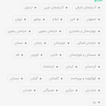
استانها
آذربایجان شرقی
آذربایجان غربی
اردبیل
اصفهان
البرز
ایلام
بوشهر
تهران
چهارمحال و بختیاری
خراسان جنوبی
خراسان رضوی
خراسان شمالی
خوزستان
زنجان
سمنان
سیستان و بلوچستان
فارس
قزوین
قم
کردستان
کرمان
کرمانشاه
کهگیلویه و بویراحمد
گلستان
گیلان
لرستان
مازندران
مرکزی
هرمزگان
همدان
یزد