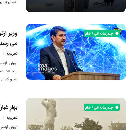
امسال با این کارت‌های
وزیر ار
چندرسانه ائی / فیلم
می رسد
تحریریه
تهران- آژان
ارتباطات که
داد و گفت:‌
سلماس و چنا
بهارِ غبار
چندرسانه ائی / فیلم
تحریریه
تهران-آژانس 