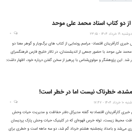
 از دو کتاب استاد محمد علی موحد
0
دوشنبه 19 خرداد 1404 - 23:15
س خبری کارآفرینان اقتصاد- مراسم رونمایی از کتاب های برگ‌وبار و گوهر معنا دو
محمد علی موحد با حضور جمعی از اندیشمندان، در تالار خلیج فارس فرهنگسرای
زار شد. این پژوهشگر و مولوی‌شناس با پرهیز از سخن گفتن درباره خود، اظهار داشت:
یم اما کاری که واقعا بشود در حساب آورد ننوشتیم. به بیان همشهری من صائب
مشق جنون گرچه سر آمد همه عمر/ سطری که توان داد به دستی ننوشتیم.
ده، خطرناک نیست اما در خطر است!
0
شنبه 10 خرداد 1404 - 17:47
س خبری کارآفرینان اقتصاد-به گفته مدیرکل دفتر حفاظت و مدیریت حیات وحش
ظت محیط زیست، توله خرس قهوه‌ای که در کلینیک حیات وحش پارک پردیسان
ری می‌شد و بامداد پنجشنبه هشتم خرداد گم شد، دو سه ماهه است و خطری برای