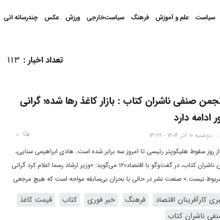
سیاست
علم و آموزش
فرهنگ
سیاست‌خارجی
ورزش
عکس
چندرسانه ائی
تعداد اخبار
:
113
من صنفی ناشران کتاب : بازار کاغذ رها شده؛ گرانی
ر ادامه دارد
0
دوشنبه 10 آذر 1404 - 13:22
ز روز سقوط هلیکوپتر رئیسی تا امروز سه برابر شده است. هادی ابراهیمی سنایی،
رئیس انجمن ناشران کتاب، در گفت‌وگو با اقتصاد120 می‌گوید: «وزیر ارشاد رسما اعلام کرد گرانی
مربوط نیست.» صنعت نشر در حالی با بحران بی‌سابقه مواجه است که هیچ مرجعی
قیم این افزایش افسارگسیخته را نمی‌پذیرد.
ی کارآفرینان اقتصاد
فرهنگ
خبر فوری
کتاب
قیمت کاغذ
فی ناشران کتاب