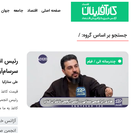
صفحه اصلی
اقتصاد
جامعه
جهان
جستجو بر اساس گروه: /
رئیس انج
چندرسانه ائی / فیلم
سرسام‌آو
علی ستارکیا
قیمت کاغذ ا
کاغذ به ما 
مسئولیت مست
آژانس خبر
انجمن صن