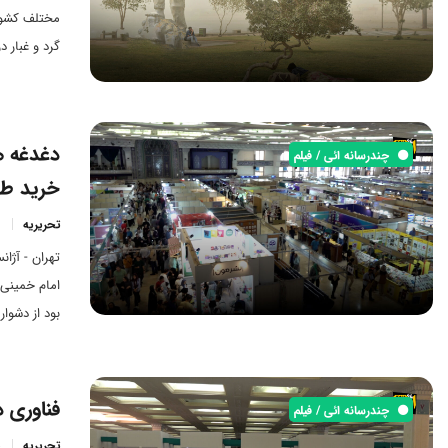
مختلف کشور 
گرد و غبار 
کنفرانس منطق
نتیجه‌ای در
دغدغه ها
چندرسانه ائی / فیلم
خرید طب
تحریریه
تهران - آژا
امام خمینی 
بود از دشوا
درآمد خودش
فناوری 
چندرسانه ائی / فیلم
تحریریه