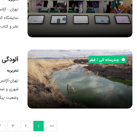
تهران - آژا
نمایشگاه کت
نشر و کتاب 
فناوری با م
آلودگی 
چندرسانه ائی / فیلم
تحریریه
تهران-آژانس
شهری و صنع
می‌دهد. فع
استان نیز از
4
3
2
1
<<