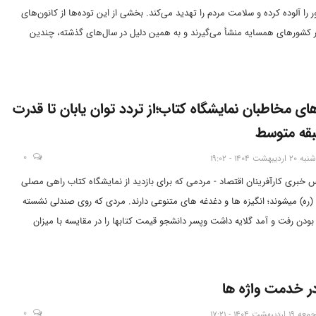
را آلوده کرده و سلامت مردم را تهدید می‌کند. بخشی از این توده‌ها از کانون‌های
در کشورهای همسایه منشأ می‌گیرند و به همین دلیل در سال‌های گذشته، چندین
ه‌ای و بین‌المللی برگزار و قطع‌نامه‌هایی نیز صادر شد. اما چرا هنوز این اقدامات،
 کنترل این پدیده نداشته است؟ پاسخ را در این گزارش ببینید.
ی مخاطبان نمایشگاه کتاب؛از تردد توان یابان تا قدرت
قه متوسط
0
شنبه 20 اردیبهشت 1404 - 19:02
نس خبری کارآفرینان اقتصاد - مردمی که برای بازدید از نمایشگاه کتاب راهی مصلی
(ره) میشوند؛ انگیزه ها و دغدغه های متنوعی دارند. مردی که روی صندلی نشسته
ر بودن رفت و آمد گلایه داشت وپسر دانشجو قیمت کتابها را در مقایسه با میزان
 زیاد می دانست .
در خدمت واژه ها
0
جمعه 19 اردیبهشت 1404 - 17:21