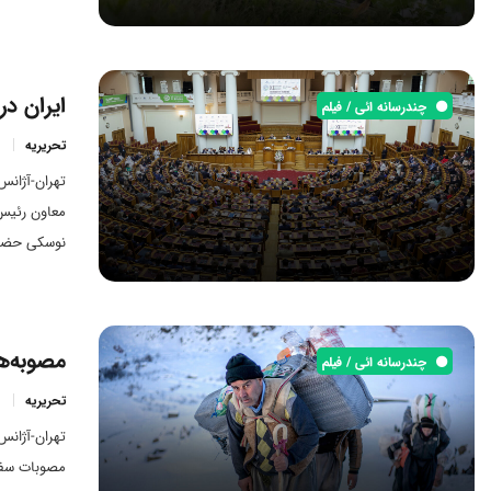
شهروندان ای
سگ‌های ولگ
ایران د
چندرسانه ائی / فیلم
تحریریه
تهران-آژان
معاون رئیس 
نوسکی حضور
خزر و همبس
مقامات ارشد 
مصوبه‌ه
چندرسانه ائی / فیلم
تحریریه
مصوبات سفر 