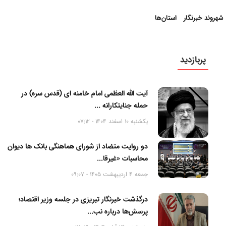
شهروند خبرنگار
استان‌ها
پربازدید
آیت الله العظمی امام خامنه ای (قدس سره) در
حمله جنایتکارانه ...
یکشنبه 10 اسفند 1404 - 07:12
دو روایت متضاد از شورای هماهنگی بانک ها دیوان
محاسبات «غیرقا...
جمعه 4 اردیبهشت 1405 - 09:07
درگذشت خبرنگار تبریزی در جلسه وزیر اقتصاد؛
پرسش‌ها درباره نب...