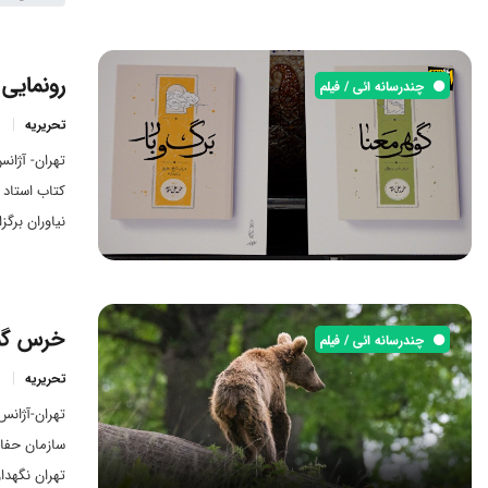
رونمایی
چندرسانه ائی / فیلم
تحریریه
تهران- آژان
کتاب استاد 
نیاوران برگ
دست و پا زد
تبریزی؛ در 
خرس گمش
چندرسانه ائی / فیلم
تحریریه
تهران-آژان
سازمان حفا
تهران نگهدا