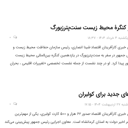
جاد نمی‌کند. اما خود این توله خرس با خطرات مختلف از جمله احتمال درگیری با
رد تهدید می‌شود.
ر کنگرۀ محیط زیست سنت‌پترزبورگ
0
یکشنبه 4 خرداد 1404 - 18:37
س خبری کارآفرینان اقتصاد-شینا انصاری، رئیس سازمان حفاظت محیط زیست و
جمهور در سفر به سنت‌پترزبورگ در یازدهمین کنگره بین‌المللی محیط زیست
 پیدا کرد. او در چند نشست از جمله نشست تخصصی «تغییرات اقلیمی ، بحران
تگی منطقه‌ای» سخنرانی کرد و با وزیران محیط زیست کشورهای شرکت‌کننده و
کشور میزبان رایزنی و دیدار کرد.
ای جدید برای کولبران
0
شنبه 27 اردیبهشت 1404 - 17:15
تهران-آژانس خبری کارآفرینان اقتصاد-صدور ۶۲ هزار و ۵۰۰ کارت کولبری، یکی از مهم‌ترین
اخیر دولت به استان کرمانشاه است. معاون اجرایی رئیس جمهور پیش‌بینی می‌کند