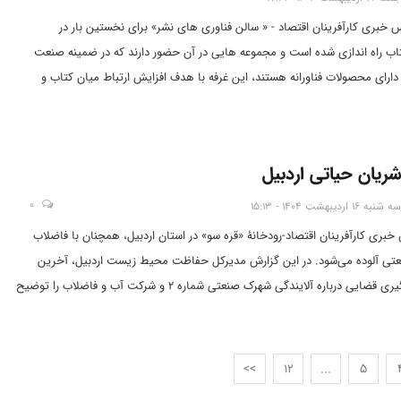
نس خبری کارآفرینان اقتصاد - « سالن فناوری های نشر» برای نخستین بار در
اب راه اندازی شده است و مجموعه هایی در آن حضور دارند که در ضمینه صنعت
دارای محصولات فناورانه هستند، این غرفه با هدف افزایش ارتباط میان کتاب و
خاطبان تعامل دارد.
شریان حیاتی اردبیل
0
سه شنبه 16 اردیبهشت 1404 - 15:13
 خبری کارآفرینان اقتصاد-رودخانۀ «قره سو» در استان اردبیل، همچنان با فاضلاب
تی آلوده می‌شود. در این گزارش مدیرکل حفاظت محیط زیست اردبیل، آخرین
وضعیت پیگیری قضایی درباره آلایندگی شهرک صنعتی شماره ۲ و شرکت آب و فاضلاب را توضیح
ال محیط زیست نمین از پیامدهای این آلودگی و مدیرعامل شرکت آب و فاضلاب
 ارتقای سیستم تصفیه‌خانه تا شهریورماه می‌گویند.
>>
12
...
5