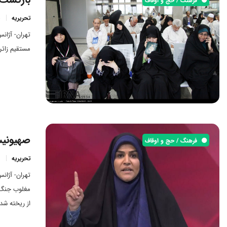
تحریریه
تهران- آژان
مستقیم زائران ایرانی از 
صهیونیس
فرهنگ / حج و اوقاف
تحریریه
تهران- آژان
مغلوب جنگ ر
از ریخته ش