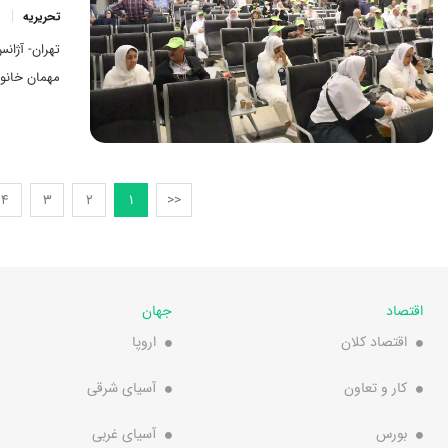
تحریریه
تهران- آژان
مهمان خانوا
4
3
2
1
<<
اقتصاد
جهان
اقتصاد کلان
اروپا
کار و تعاون
آسیای شرقی
بورس
آسیای غربی