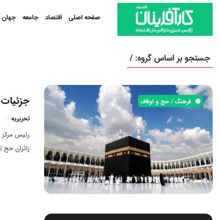
صفحه اصلی
اقتصاد
جامعه
جهان
جستجو بر اساس گروه: /
جزئیات ا
فرهنگ / حج و اوقاف
تحریریه
رئیس مرکز پ
زائران حج تمتع 1405، جزئیات معاینات پزشکی و زمان‌بندی وا