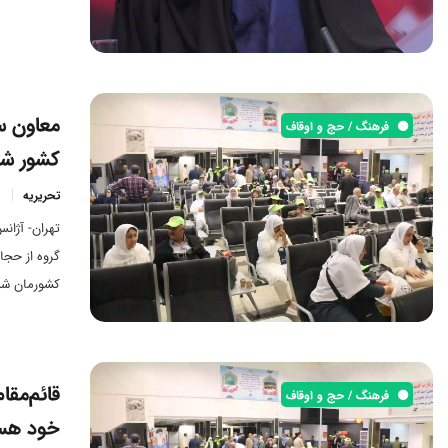
معاون سا
فرهنگ / حج و اوقاف
کشور شد
تحریریه
تهران- آژان
گروه از حجا
کشورمان شد
قائم‌مقا
فرهنگ / حج و اوقاف
خود هس