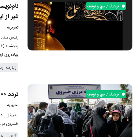
فرهنگ / حج و اوقاف
غیر از ای
تحریریه
رئیس ستاد م
پیاده‌روی ا
شلمچه را بر
زیارت ارب
تردد 100 هزار زائر اربعین از مرز خسروی در روز گذشته
فرهنگ / حج و اوقاف
تحریریه
خسروی در روز گذشت
آژانس خبر