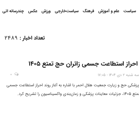
سیاست
علم و آموزش
فرهنگ
سیاست‌خارجی
ورزش
عکس
چندرسانه ائی
تعداد اخبار
:
2489
حراز استطاعت جسمی زائران حج تمتع 1405
0
سه شنبه 2 دی 1404 - 17:05
زشکی حج و زیارت جمعیت هلال احمر با اشاره به آغاز روند احراز استطاعت جسمی
کسیناسیون را تشریح کرد.