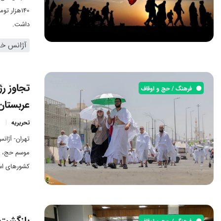
140هزار 
داشت.
آژانس خبر
تجاوز ر
فرهنگ / حج و اوقاف
عربستان
تحریریه
تهران- آژان
موسم حج، ف
کشورهای اس
بازگشت ۲۱ درصد حجاج ایرانی به 
فرهنگ / حج و اوقاف