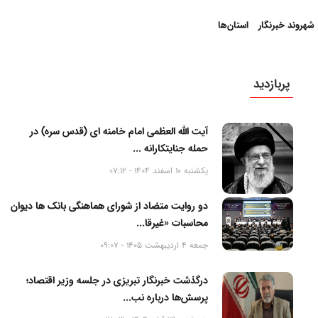
شهروند خبرنگار
استان‌ها
پربازدید
آیت الله العظمی امام خامنه ای (قدس سره) در
حمله جنایتکارانه ...
یکشنبه 10 اسفند 1404 - 07:12
دو روایت متضاد از شورای هماهنگی بانک ها دیوان
محاسبات «غیرقا...
جمعه 4 اردیبهشت 1405 - 09:07
درگذشت خبرنگار تبریزی در جلسه وزیر اقتصاد؛
پرسش‌ها درباره نب...