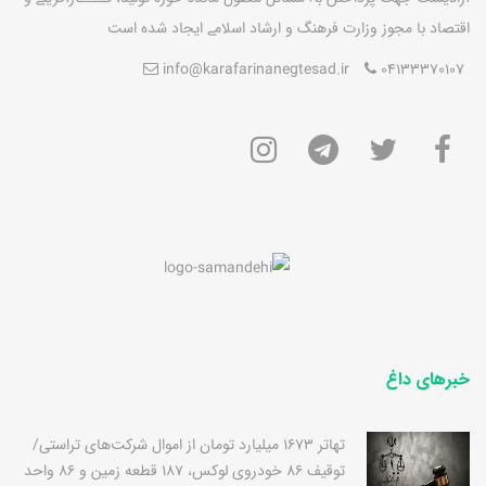
اقتصاد با مجوز وزارت فرهنگ و ارشاد اسلامے ايجاد شده است
info@karafarinanegtesad.ir
04133370107
خبرهای داغ
تهاتر 1673 میلیارد تومان از اموال شرکت‌های تراستی/
توقیف 86 خودروی لوکس، 187 قطعه زمین و 86 واحد