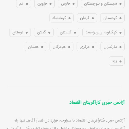
سیستان و بلوچستان
فارس
قزوین
قم
کردستان
کرمان
کرمانشاه
کهگیلویه و بویراحمد
گلستان
گیلان
لرستان
مازندران
مرکزی
هرمزگان
همدان
یزد
آژانس خبری کارآفرینان اقتصاد
آژانس خبرے ڪارآفرينان اقتصاد با سرلوحہ قراردادن شعار آگاهے تنها راه
آزاديست جهت پرداختن بہ مسائل مغفول مانده حوزه توليد، ڪـــارآفرينے و