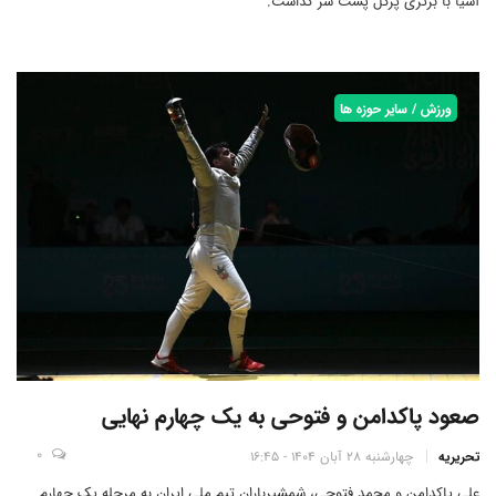
آسیا با برتری پرگل پشت سر گذاشت.
ورزش / سایر حوزه ها
صعود پاکدامن و فتوحی به یک چهارم نهایی
0
تحریریه
چهارشنبه 28 آبان 1404 - 16:45
علی پاکدامن و محمد فتوحی، شمشیرباران تیم ملی ایران به مرحله یک چهارم