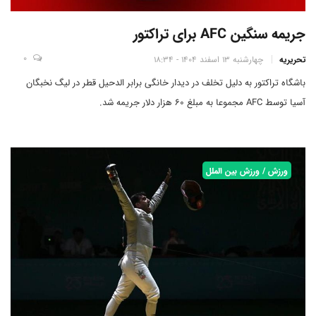
جریمه سنگین AFC برای تراکتور
0
تحریریه
چهارشنبه 13 اسفند 1404 - 18:34
باشگاه تراکتور به دلیل تخلف در دیدار خانگی برابر الدحیل قطر در لیگ نخبگان
آسیا توسط AFC مجموعا به مبلغ 60 هزار دلار جریمه شد.
ورزش / ورزش بین الملل