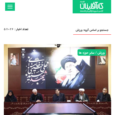
تغییر
وضعیت
ناوبری
تعداد اخبار
:
57026
جستجو بر اساس گروه: ورزش
ورزش / سایر حوزه ها