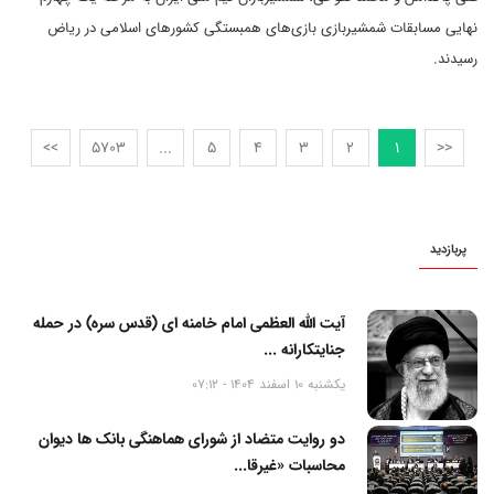
نهایی مسابقات شمشیربازی بازی‌های همبستگی کشورهای اسلامی در ریاض
رسیدند.
>>
5703
...
5
4
3
2
1
<<
پربازدید
آیت الله العظمی امام خامنه ای (قدس سره) در حمله
جنایتکارانه ...
یکشنبه 10 اسفند 1404 - 07:12
دو روایت متضاد از شورای هماهنگی بانک ها دیوان
محاسبات «غیرقا...