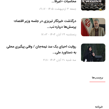
محاسبات «غیرقا...
جمعه 4 اردیبهشت 1405 - 09:07
درگذشت خبرنگار تبریزی در جلسه وزیر اقتصاد؛
پرسش‌ها درباره نب...
پنجشنبه 29 آبان 1404 - 17:03
روایت احیای یک سد نیمه‌جان / وقتی پیگیری محلی
به دستاورد ملی...
سه شنبه 20 آبان 1404 - 21:11
برچسب‌ها
خبرنامه