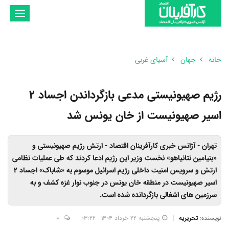
تغییر
وضعیت
ناوبری
خانه
جهان
آسیای غربی
رژیم صهیونیستی مدعی بازگرداندن اجساد ۲
اسیر صهیونیست از خان یونس شد
تهران - آژانس خبری کارآفرینان اقتصاد - ارتش رژیم صهیونیستی و
«بنیامین نتانیاهو» نخست وزیر این رژیم ادعا کردند که طی عملیات نظامی
ارتش و سرویس امنیت داخلی رژیم اسرائیل موسوم به «شاباک» اجساد ۲
اسیر صهیونیست در منطقه خان یونس در جنوب نوار غزه کشف و به
سرزمین های اشغالی بازگردانده شده است.
نویسنده:
تحریریه
پنجشنبه 22 خرداد 1404 - 03:22
0