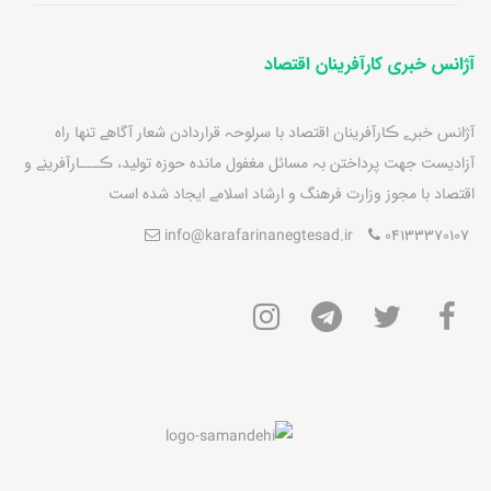
آژانس خبری کارآفرینان اقتصاد
آژانس خبرے ڪارآفرينان اقتصاد با سرلوحہ قراردادن شعار آگاهے تنها راه
آزاديست جهت پرداختن بہ مسائل مغفول مانده حوزه توليد، ڪـــارآفرينے و
اقتصاد با مجوز وزارت فرهنگ و ارشاد اسلامے ايجاد شده است
info@karafarinanegtesad.ir
04133370107