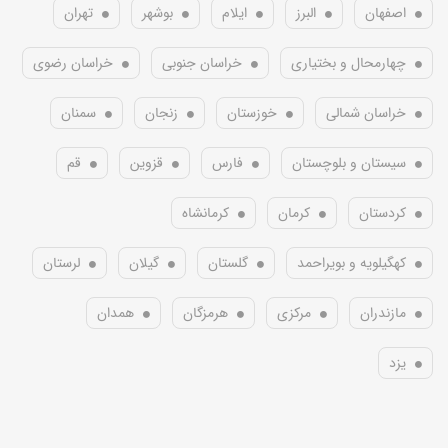
اصفهان
البرز
ایلام
بوشهر
تهران
چهارمحال و بختیاری
خراسان جنوبی
خراسان رضوی
خراسان شمالی
خوزستان
زنجان
سمنان
سیستان و بلوچستان
فارس
قزوین
قم
کردستان
کرمان
کرمانشاه
کهگیلویه و بویراحمد
گلستان
گیلان
لرستان
مازندران
مرکزی
هرمزگان
همدان
یزد