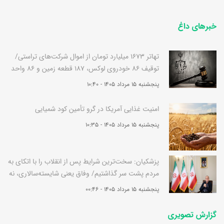
خبرهای داغ
تهاتر 1673 میلیارد تومان از اموال شرکت‌های تراستی/
توقیف 86 خودروی لوکس، 187 قطعه زمین و 86 واحد
آپارتمان قوه قضاییه
پنجشنبه 15 مرداد 1405 - 10:40
امنیت غذایی آمریکا در گرو تأمین کود شمیایی
پنجشنبه 15 مرداد 1405 - 10:35
پزشکیان: سخت‌ترین شرایط پس از انقلاب را با اتکای به
مردم پشت سر گذاشتیم/ وفاق یعنی شایسته‌سالاری، نه
سهم‌خواهی جناح‌ها
پنجشنبه 15 مرداد 1405 - 00:46
گزارش تصویری