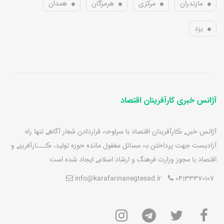
مازندران
مرکزی
هرمزگان
همدان
یزد
آژانس خبری کارآفرینان اقتصاد
آژانس خبرے ڪارآفرينان اقتصاد با سرلوحہ قراردادن شعار آگاهے تنها راه
آزاديست جهت پرداختن بہ مسائل مغفول مانده حوزه توليد، ڪـــارآفرينے و
اقتصاد با مجوز وزارت فرهنگ و ارشاد اسلامے ايجاد شده است
info@karafarinanegtesad.ir
04133370107