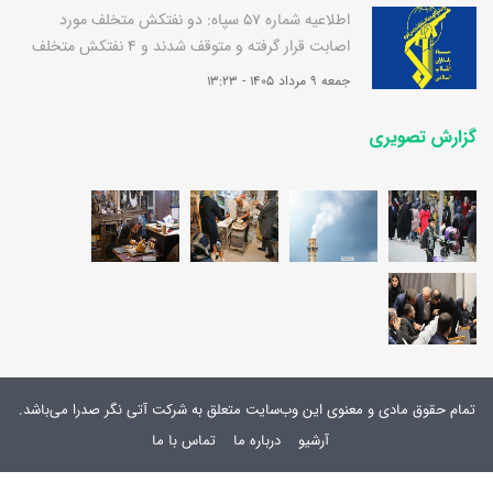
اطلاعیه شماره 57 سپاه: دو نفتکش متخلف مورد
اصابت قرار گرفته و متوقف شدند و 4 نفتکش متخلف
به سرعت برگشتند
جمعه 9 مرداد 1405 - 13:23
گزارش تصویری
تمام حقوق مادی و معنوی این وب‌سایت متعلق به شرکت آتی نگر صدرا می‌باشد.
آرشیو
درباره ما
تماس با ما