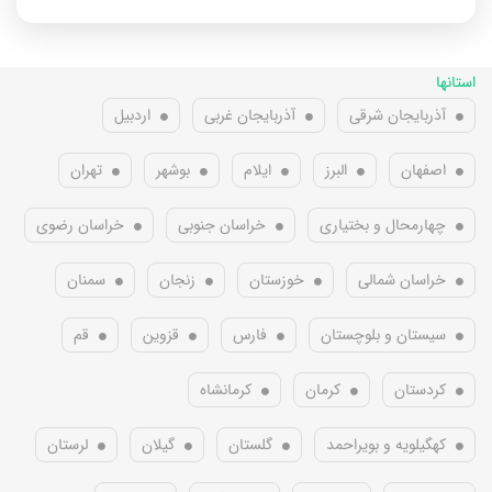
استانها
آذربایجان شرقی
آذربایجان غربی
اردبیل
اصفهان
البرز
ایلام
بوشهر
تهران
چهارمحال و بختیاری
خراسان جنوبی
خراسان رضوی
خراسان شمالی
خوزستان
زنجان
سمنان
سیستان و بلوچستان
فارس
قزوین
قم
کردستان
کرمان
کرمانشاه
کهگیلویه و بویراحمد
گلستان
گیلان
لرستان