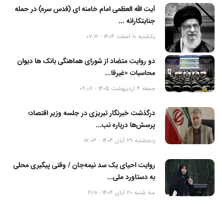
آیت الله العظمی امام خامنه ای (قدس سره) در حمله
جنایتکارانه ...
یکشنبه 10 اسفند 1404 - 07:12
دو روایت متضاد از شورای هماهنگی بانک ها دیوان
محاسبات «غیرقا...
جمعه 4 اردیبهشت 1405 - 09:07
درگذشت خبرنگار تبریزی در جلسه وزیر اقتصاد؛
پرسش‌ها درباره نب...
پنجشنبه 29 آبان 1404 - 17:03
روایت احیای یک سد نیمه‌جان / وقتی پیگیری محلی
به دستاورد ملی...
سه شنبه 20 آبان 1404 - 21:11