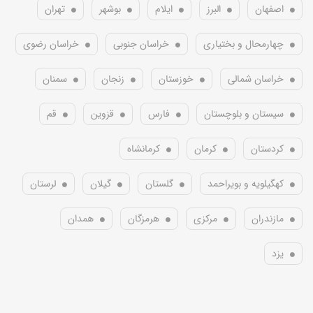
اصفهان
البرز
ایلام
بوشهر
تهران
چهارمحال و بختیاری
خراسان جنوبی
خراسان رضوی
خراسان شمالی
خوزستان
زنجان
سمنان
سیستان و بلوچستان
فارس
قزوین
قم
کردستان
کرمان
کرمانشاه
کهگیلویه و بویراحمد
گلستان
گیلان
لرستان
مازندران
مرکزی
هرمزگان
همدان
یزد