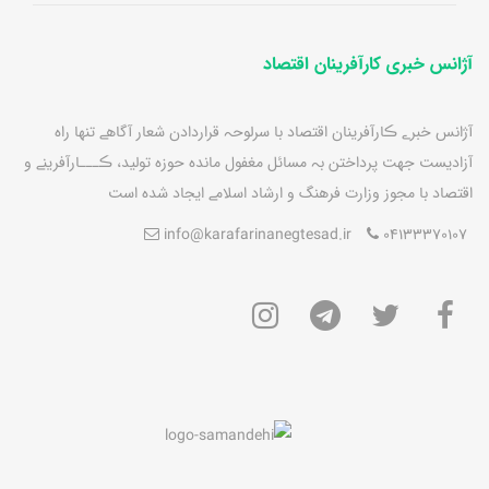
آژانس خبری کارآفرینان اقتصاد
آژانس خبرے ڪارآفرينان اقتصاد با سرلوحہ قراردادن شعار آگاهے تنها راه
آزاديست جهت پرداختن بہ مسائل مغفول مانده حوزه توليد، ڪـــارآفرينے و
اقتصاد با مجوز وزارت فرهنگ و ارشاد اسلامے ايجاد شده است
info@karafarinanegtesad.ir
04133370107