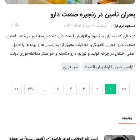
بحران تأمین در زنجیره صنعت دارو
0
مسعود بزم آرا
دوشنبه 22 مرداد 1403 - 01:13
در حالی که بیماران با کمبود و افزایش قیمت دارو دست‌وپنجه نرم می‌کنند، فعالان
صنعت دارو، بحران نقدینگی، مطالبات معوق از بیمارستان‌ها و بیمه‌ها را عامل
اصلی اختلال در چرخه تولید و توزیع دارو دانسته و خواستار مداخله فوری دولت
برای حفظ ثبات این بخش حیاتی شده‌اند.
آژانس خبری کارآفرینان اقتصاد
خبر فوری
>>
130
...
5
4
3
2
1
<<
پربازدید
آیت الله العظمی امام خامنه ای (قدس سره) در حمله