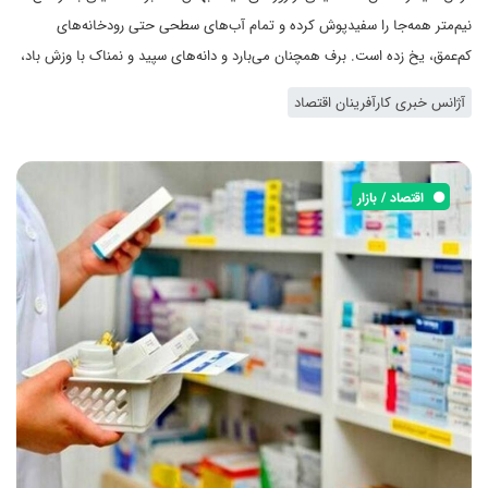
نیم‌متر همه‌جا را سفیدپوش کرده و تمام آب‌های سطحی حتی رودخانه‌های
کم‌عمق، یخ زده است. برف همچنان می‌بارد و دانه‌های سپید و نمناک با وزش باد،
به‌صورت رهگذرانی می‌کوبد که از فرط برودت هوا، روی مژه‌های‌شان لایه نازکی از
آژانس خبری کارآفرینان اقتصاد
یخ سنگینی می‌کند. سرمای استخوان‌سوز تا عمق جان می‌دود و دماسنج، دمای
هوا را منفی 5 درجه نشان می‌دهد؛ در این میان یک‌ نفر برای نجات جان مردم
دماسنج را می‌شکند. چرا؟ چون معتقد است اگر دماسنج دمای منفی 5 درجه را
اقتصاد / بازار
نشان ندهد، سرمای هوا از بین می‌رود.