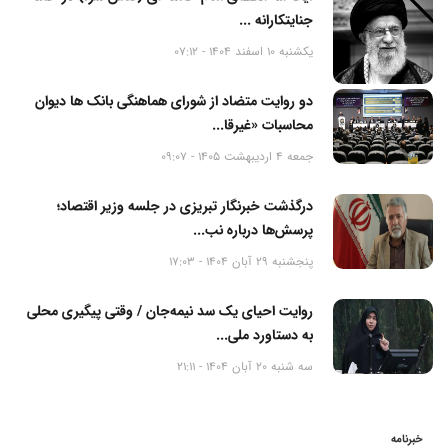
جنایتکارانه ...
یکشنبه 10 اسفند 1404 - 07:12
دو روایت متضاد از شورای هماهنگی بانک ها دیوان
محاسبات «غیرقا...
جمعه 4 اردیبهشت 1405 - 09:07
درگذشت خبرنگار تبریزی در جلسه وزیر اقتصاد؛
پرسش‌ها درباره نب...
پنجشنبه 29 آبان 1404 - 17:03
روایت احیای یک سد نیمه‌جان / وقتی پیگیری محلی
به دستاورد ملی...
سه شنبه 20 آبان 1404 - 21:11
خبرنامه