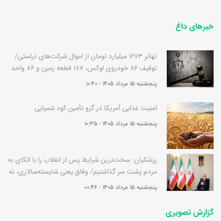
خبرهای داغ
تهاتر 1673 میلیارد تومان از اموال شرکت‌های تراستی/
توقیف 86 خودروی لوکس، 187 قطعه زمین و 86 واحد
آپارتمان قوه قضاییه
پنجشنبه 15 مرداد 1405 - 10:40
امنیت غذایی آمریکا در گرو تأمین کود شمیایی
پنجشنبه 15 مرداد 1405 - 10:35
پزشکیان: سخت‌ترین شرایط پس از انقلاب را با اتکای به
مردم پشت سر گذاشتیم/ وفاق یعنی شایسته‌سالاری، نه
سهم‌خواهی جناح‌ها
پنجشنبه 15 مرداد 1405 - 00:46
گزارش تصویری